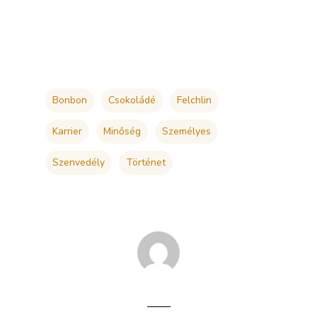
csokoládé, cukrászat vagy bármi, amihez szív
is kell, nem csak kéz.
Bonbon
Csokoládé
Felchlin
Karrier
Minőség
Személyes
Szenvedély
Történet
Meli