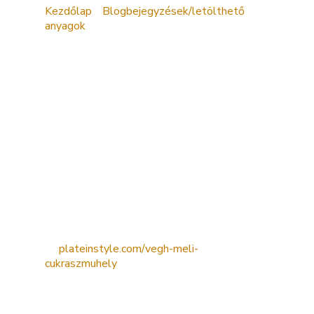
Kezdőlap
»
Blogbejegyzések/letölthető
anyagok
»
Hogy lettem bonbonkészítő?
Sokan kérdezik tőlem, hogy hogyan lettem
bonbonkészítő, hol tanultam, honnan jött az
egész csokoládés világ iránti szenvedély.
Szerencsére nem is kell sokáig mesélnem –
Tóth Liliána interjúja
tökéletesen
összefoglalja mindazt, amit erről el lehet
mondani.
Szó esik benne az első próbálkozásaimról, a
tanulásról, az útkeresésről, és arról is, mit
jelent számomra ma ez a hivatás.
👉 Az interjút itt olvashatod el:
🔗
plateinstyle.com/vegh-meli-
cukraszmuhely
Remélem, inspirációt ad azoknak, akik most
indulnak el valami új felé – legyen az