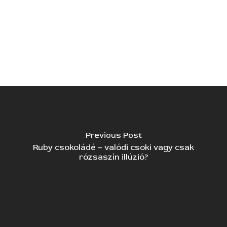
Recent Comments
Nincs megjeleníthető bejegyzés.
Previous Post
Ruby csokoládé – valódi csoki vagy csak
rózsaszín illúzió?