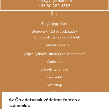
meli@veghmeli.com
+36 30 289 4585
facebook
instagram
Blogbejegyzések
Bonbonok, táblás csokoládék
Bonbonok, táblás csokoládék
Termék kisokos
Céges ajándék, kitelepülés, csapatépítő
Workshop
E-book, tananyag
Kapcsolat
Webshop
Nyári cukrász tábor gyerekeknek
Az Ön adatainak védelme fontos a
számunkra