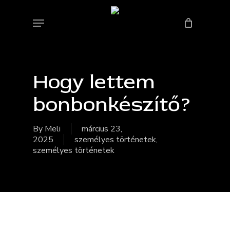
Skip
to
Menu
Bezárás
Kosár
main
content
Hogy lettem
bonbonkészítő?
By
Meli
március 23,
2025
személyes történetek
,
személyes történetek