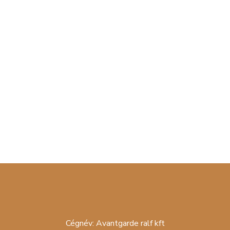
Milyen csokis ajándék illik különböző alkalmakra?
– Útmutató a tökéletes édességválasztáshoz
Ruby csokoládé – valódi csoki vagy csak
rózsaszín illúzió?
Hogy lettem bonbonkészítő?
Recent Comments
Nincs megjeleníthető bejegyzés.
Cégnév: Avantgarde ralf kft