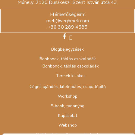
Műhely: 2120 Dunakeszi, Szent István utca 43.
Elérhetőségeim:
meli@veghmeli.com
+36 30 289 4585
facebook
instagram
Blogbejegyzések
Bonbonok, táblás csokoládék
Bonbonok, táblás csokoládék
Termék kisokos
Céges ajándék, kitelepülés, csapatépítő
Workshop
E-book, tananyag
Kapcsolat
Webshop
Nyári cukrász tábor gyerekeknek