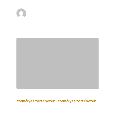
gondolataimat tükrözi. A képek…
Meli
április 1, 2025
személyes történetek
személyes történetek
Hogy lettem bonbonkészítő?