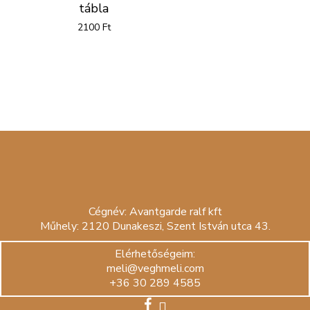
tábla
2100
Ft
Cégnév: Avantgarde ralf kft
Műhely: 2120 Dunakeszi, Szent István utca 43.
Elérhetőségeim:
meli@veghmeli.com
+36 30 289 4585
facebook
instagram