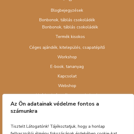
Blogbejegyzések
Bonbonok, táblás csokoládék
Bonbonok, táblás csokoládék
Termék kisokos
Céges ajándék, kitelepülés, csapatépítő
Workshop
E-book, tananyag
Kapcsolat
Webshop
Nyári cukrász tábor gyerekeknek
Az Ön adatainak védelme fontos a
számunkra
Tisztelt Látogatónk! Tájékoztatjuk, hogy a honlap
felhasználói élmény fokozásának érdekében cookie-kat