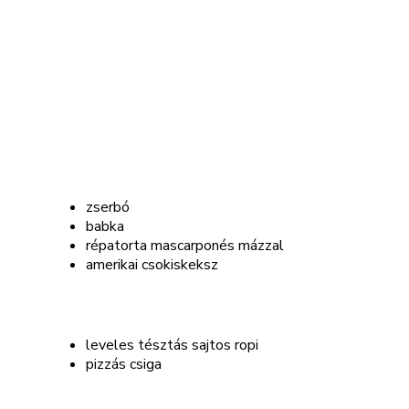
04.03
Tavaszi cukrásztábor gyerekeknek
Dunakeszin
A tavaszi szünetben ismét várjuk a 8–16
éveseket egy különleges cukrásztáborba.
Ez a program rövid (1 napos), de intenzív.
Mit készítünk?
Édes sütemények:
zserbó
babka
répatorta mascarponés mázzal
amerikai csokiskeksz
Sós sütemények:
leveles tésztás sajtos ropi
pizzás csiga