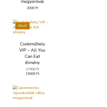
mogyoróval
2000
Ft
Akció!
Csokiműhely
VIP – All You
Can Eat
élmény
Original
17000
Ft
price
Current
15000
Ft
was:
price
17000 Ft.
is:
15000 Ft.