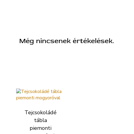
A foglalási linkek a szöveg alatt találhatóak!
Még nincsenek értékelések.
Kapcsolódó termékek
Tejcsokoládé
tábla
piemonti