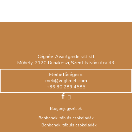
Cégnév: Avantgarde ralf kft
Műhely: 2120 Dunakeszi, Szent István utca 43.
Elérhetőségeim:
meli@veghmeli.com
+36 30 289 4585
facebook
instagram
Blogbejegyzések
Bonbonok, táblás csokoládék
Bonbonok, táblás csokoládék