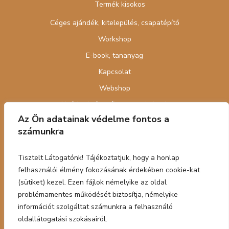
Termék kisokos
Céges ajándék, kitelepülés, csapatépítő
Workshop
E-book, tananyag
Kapcsolat
Webshop
Nyári cukrász tábor gyerekeknek
Az Ön adatainak védelme fontos a
számunkra
Tisztelt Látogatónk! Tájékoztatjuk, hogy a honlap
felhasználói élmény fokozásának érdekében cookie-kat
Adatkezelési tájákoztató
|
Általános szerződési
(sütiket) kezel. Ezen fájlok némelyike az oldal
feltételek
2023 © Végh Meli Cukrászműhely | Designed by
problémamentes működését biztosítja, némelyike
DOPA
információt szolgáltat számunkra a felhasználó
oldallátogatási szokásairól.
Designed by
Domokos & Partners
|
Kreatív ügynökség
|
Grafikai stúdió
|
Stand