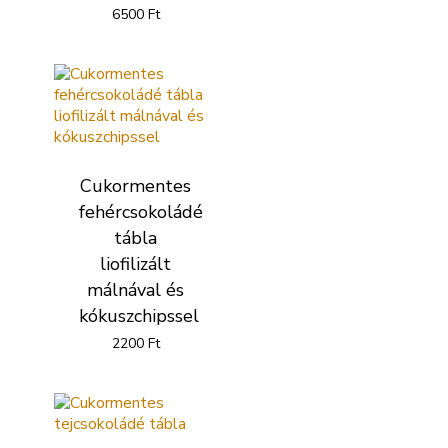
6500
Ft
Cukormentes
fehércsokoládé
tábla
liofilizált
málnával és
kókuszchipssel
2200
Ft