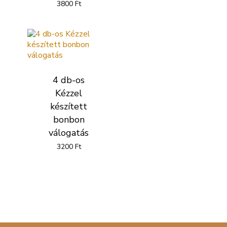
3800
Ft
4 db-os
Kézzel
készített
bonbon
válogatás
3200
Ft