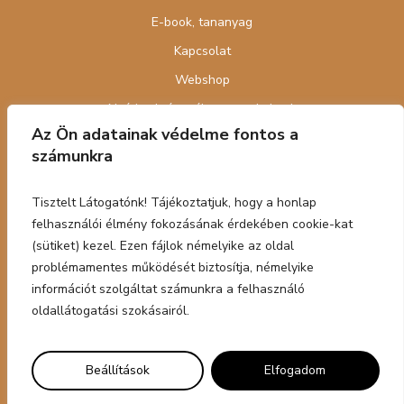
E-book, tananyag
Kapcsolat
Webshop
Nyári cukrász tábor gyerekeknek
Az Ön adatainak védelme fontos a
számunkra
Tisztelt Látogatónk! Tájékoztatjuk, hogy a honlap
felhasználói élmény fokozásának érdekében cookie-kat
Adatkezelési tájákoztató
|
Általános szerződési
(sütiket) kezel. Ezen fájlok némelyike az oldal
feltételek
2023 © Végh Meli Cukrászműhely | Designed by
problémamentes működését biztosítja, némelyike
DOPA
információt szolgáltat számunkra a felhasználó
oldallátogatási szokásairól.
Designed by
Domokos & Partners
|
Kreatív ügynökség
|
Grafikai stúdió
|
Stand
építés
Beállítások
Elfogadom