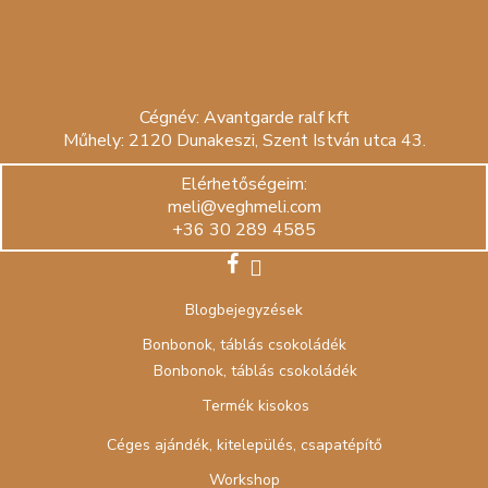
Cégnév: Avantgarde ralf kft
Műhely: 2120 Dunakeszi, Szent István utca 43.
Elérhetőségeim:
meli@veghmeli.com
+36 30 289 4585
facebook
instagram
Blogbejegyzések
Bonbonok, táblás csokoládék
Bonbonok, táblás csokoládék
Termék kisokos
Céges ajándék, kitelepülés, csapatépítő
Workshop