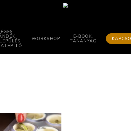
Kosár
Bezárás
CÉGES
ÁNDÉK,
E-BOOK,
WORKSHOP
KAPCS
LEPÜLÉS,
TANANYAG
PATÉPÍTŐ