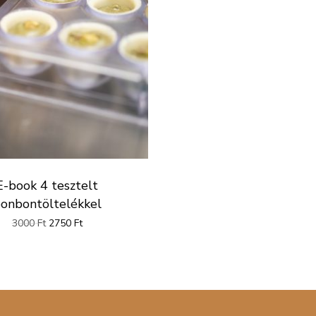
E-book 4 tesztelt
onbontöltelékkel
Original
Current
3000
Ft
2750
Ft
price
price
was:
is:
3000 Ft.
2750 Ft.