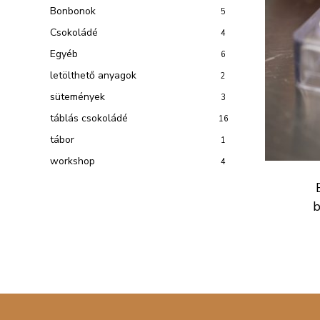
Bonbonok
5
Csokoládé
4
Egyéb
6
letölthető anyagok
2
sütemények
3
táblás csokoládé
16
tábor
1
workshop
4
b