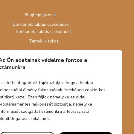
Blogbejegyzések
Bonbonok, táblás csokoládék
Bonbonok, táblás csokoládék
Termék kisokos
Céges ajándék, kitelepülés, csapatépítő
Az Ön adatainak védelme fontos a
Workshop
számunkra
E-book, tananyag
Kapcsolat
Tisztelt Látogatónk! Tájékoztatjuk, hogy a honlap
felhasználói élmény fokozásának érdekében cookie-kat
Webshop
(sütiket) kezel. Ezen fájlok némelyike az oldal
Nyári cukrász tábor gyerekeknek
problémamentes működését biztosítja, némelyike
információt szolgáltat számunkra a felhasználó
oldallátogatási szokásairól.