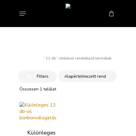
Skip
to
Menu
Close
Bezárás
Kosár
main
Filters
content
12 db
Kezdőlap
“12 db” címkével rendelkező termékek
Filters
Összesen 1 találat
Különleges