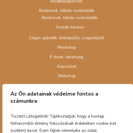
Blogbejegyzések
Bonbonok, táblás csokoládék
Bonbonok, táblás csokoládék
Termék kisokos
Céges ajándék, kitelepülés, csapatépítő
Workshop
E-book, tananyag
Kapcsolat
Webshop
Nyári cukrász tábor gyerekeknek
Az Ön adatainak védelme fontos a
számunkra
Tisztelt Látogatónk! Tájékoztatjuk, hogy a honlap
felhasználói élmény fokozásának érdekében cookie-kat
Adatkezelési tájákoztató
|
Általános szerződési
(sütiket) kezel. Ezen fájlok némelyike az oldal
feltételek