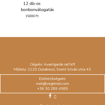
12 db-os
bonbonválogatás
15000
Ft
Cégnév: Avantgarde ralf kft
Műhely: 2120 Dunakeszi, Szent István utca 43.
Elérhetőségeim:
meli@veghmeli.com
+36 30 289 4585
facebook
instagram