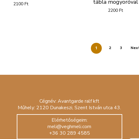
tábla mogyoróval
2100
Ft
2200
Ft
1
2
3
Nex
Cégnév: Avantgarde ralf kft
Műhely: 2120 Dunakeszi, Szent István utca 43.
Elérhetőségeim:
meli@veghmeli.com
+36 30 289 4585