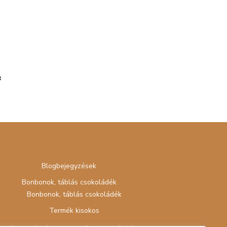
t
Blogbejegyzések
Bonbonok, táblás csokoládék
Bonbonok, táblás csokoládék
Termék kisokos