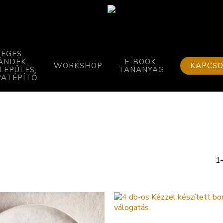
Kosár
Bezárás
CÉGES
ÁNDÉK,
E-BOOK,
WORKSHOP
KAPCS
LEPÜLÉS,
TANANYAG
PATÉPÍTŐ
1