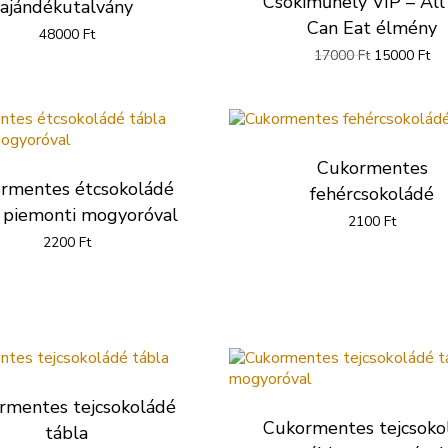
Csokiműhely VIP – All
ajándékutalvány
Can Eat élmény
48000
Ft
Original
Cu
17000
Ft
15000
Ft
price
pr
was:
is:
17000 Ft.
15
Cukormentes
rmentes étcsokoládé
fehércsokoládé
 piemonti mogyoróval
2100
Ft
2200
Ft
rmentes tejcsokoládé
Cukormentes tejcsoko
tábla