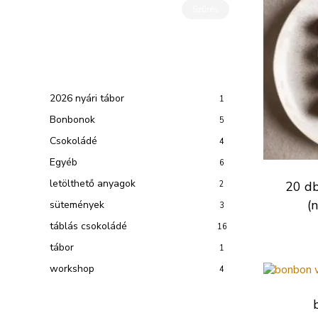
Min
Max
Szűrés
ár
ár
Product Categories
2026 nyári tábor
1
Bonbonok
5
Csokoládé
4
Egyéb
6
letölthető anyagok
20 db
2
(
sütemények
3
táblás csokoládé
16
tábor
1
workshop
4