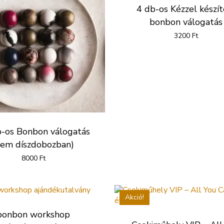
4 db-os Kézzel készít
bonbon válogatás
3200
Ft
-os Bonbon válogatás
nem díszdobozban)
8000
Ft
Akció!
bonbon workshop