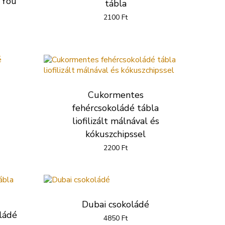
 You
tábla
2100
Ft
rrent
ice
000 Ft.
Cukormentes
fehércsokoládé tábla
liofilizált málnával és
kókuszchipssel
2200
Ft
Dubai csokoládé
ládé
4850
Ft